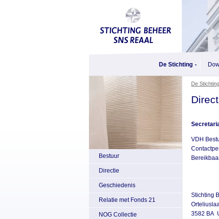
De Stichting
Dow
De Stichtin
Direct
Secretari
VDH Best
Contactpe
Bestuur
Bereikbaar
Directie
Geschiedenis
Stichting
Relatie met Fonds 21
Orteliusl
3582 BA
NOG Collectie