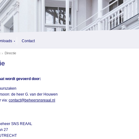
nloads
Contact
g
Directie
ie
aat wordt gevoerd door:
uurszaken
rsoon: de heer G. van der Houwen
 via:
contact@beheersnsreaal.nl
 Beheer SNS REAAL
aan 27
 UTRECHT