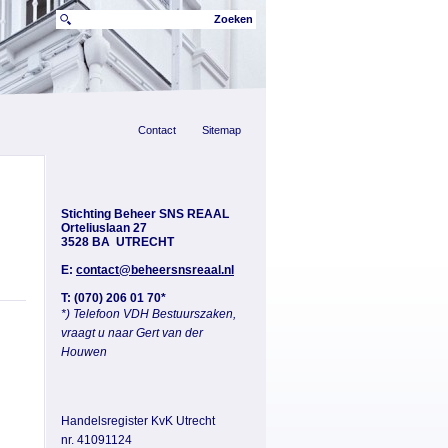
Zoeken
Contact
Sitemap
Stichting Beheer SNS REAAL
Orteliuslaan 27
3528 BA UTRECHT
E:
contact@beheersnsreaal.nl
T: (070) 206 01 70*
*) Telefoon VDH Bestuurszaken,
vraagt u naar Gert van der
Houwen
Handelsregister KvK Utrecht
nr. 41091124